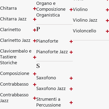
Organo e
Chitarra
Composizione
Violino
Organistica
Chitarra Jazz
Violino Jazz
P
Clarinetto
Violoncello
Clarinetto Jazz
Pianoforte
Clavicembalo e
Pianoforte Jazz
Tastiere
Storiche
S
Composizione
Saxofono
Contrabbasso
Saxofono Jazz
Contrabbasso
Strumenti a
Jazz
Percussione