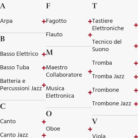
A
F
T
Arpa
Fagotto
Tastiere
Elettroniche
Flauto
B
Tecnico del
Suono
M
Basso Elettrico
Tromba
Basso Tuba
Maestro
Collaboratore
Tromba Jazz
Batteria e
Percussioni Jazz
Musica
Trombone
Elettronica
Trombone Jazz
C
O
V
Canto
Oboe
Canto Jazz
Viola