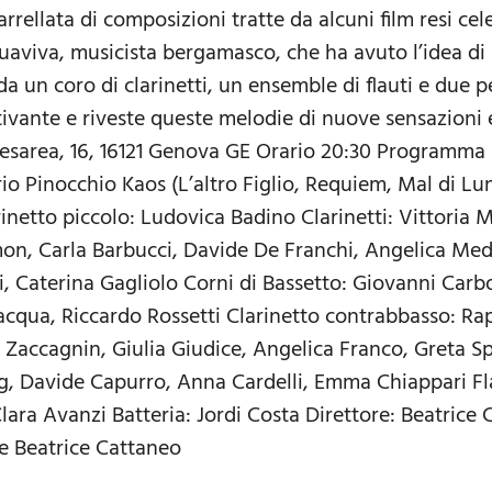
rellata di composizioni tratte da alcuni film resi ce
aviva, musicista bergamasco, che ha avuto l’idea di p
da un coro di clarinetti, un ensemble di flauti e due p
ttivante e riveste queste melodie di nuove sensazion
Cesarea, 16, 16121 Genova GE Orario 20:30 Programm
rio Pinocchio Kaos (L’altro Figlio, Requiem, Mal di Lu
inetto piccolo: Ludovica Badino Clarinetti: Vittoria 
n, Carla Barbucci, Davide De Franchi, Angelica Medo
i, Caterina Gagliolo Corni di Bassetto: Giovanni Carbo
cqua, Riccardo Rossetti Clarinetto contrabbasso: Raph
 Zaccagnin, Giulia Giudice, Angelica Franco, Greta 
 Davide Capurro, Anna Cardelli, Emma Chiappari Flau
ara Avanzi Batteria: Jordi Costa Direttore: Beatrice
 e Beatrice Cattaneo