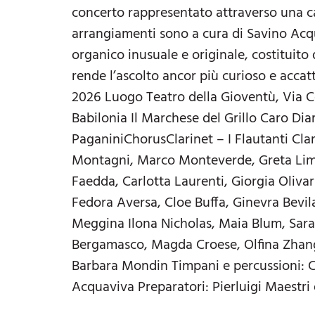
concerto rappresentato attraverso una car
arrangiamenti sono a cura di Savino Acqu
organico inusuale e originale, costituito 
rende l’ascolto ancor più curioso e acca
2026 Luogo Teatro della Gioventù, Via 
Babilonia Il Marchese del Grillo Caro Dia
PaganiniChorusClarinet – I Flautanti Clar
Montagni, Marco Monteverde, Greta Limo
Faedda, Carlotta Laurenti, Giorgia Olivar
Fedora Aversa, Cloe Buffa, Ginevra Bevila
Meggina Ilona Nicholas, Maia Blum, Sara
Bergamasco, Magda Croese, Olfina Zhang,
Barbara Mondin Timpani e percussioni: Cl
Acquaviva Preparatori: Pierluigi Maestri