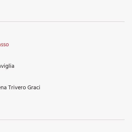
asso
e
viglia
e
na Trivero Graci