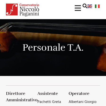
contenuto
Personale T.A.
Direttore
Assistente
Operatore
Amministrativo
Pachetti Greta
Albertani Giorgio