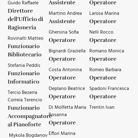
Guido Raffaele
Assistente
Operatore
Direttore
Martino Andrea
Larosa Marina
dell’Ufficio di
Assistente
Operatore
Ragioneria
Ghersina Sofia
Nelli Rocco
Rovinalti Matteo
Operatore
Operatore
Funzionario
Bignardi Graziella
Romano Monica
Bibliotecario
Operatore
Operatore
Stefania Peddis
Costa Antonina
Romeo Barbara
Funzionario
Operatore
Operatore
Informatico
Deplano Beatrice
Spadoni Francesca
Tercio Bezerra
Operatore
Operatore
Correia Terencio
Di Molfetta Maria
Trentin Ivan
Funzionario
Rosanna
Accompagnatore
Operatore
al Pianoforte
Effori Marina
Mykola Bogdanov