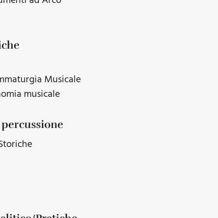
rumenti ad Arco
iche
ammaturgia Musicale
onomia musicale
e percussione
Storiche