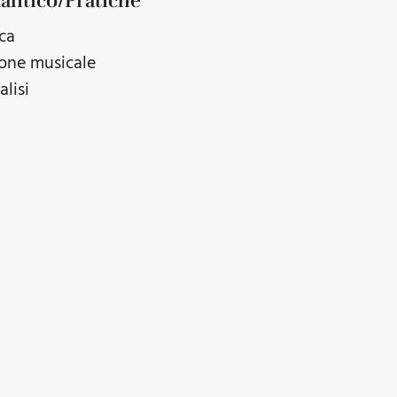
alitico/Pratiche
ica
ione musicale
lisi