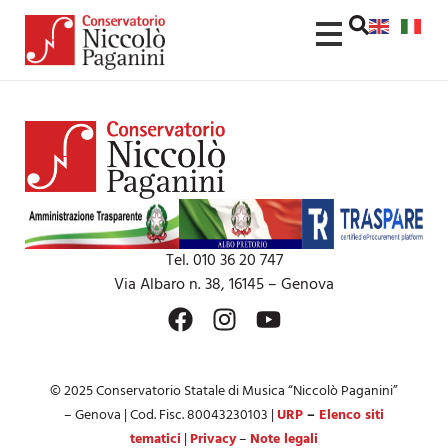
contenuto
Tel. 010 36 20 747
Via Albaro n. 38, 16145 – Genova
© 2025 Conservatorio Statale di Musica “Niccolò Paganini”
– Genova | Cod. Fisc. 80043230103 |
URP
–
Elenco siti
tematici
|
Privacy
–
Note legali