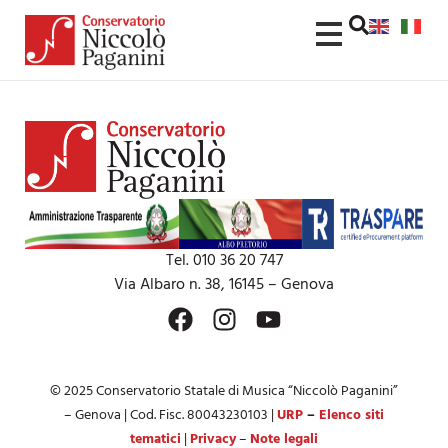
contenuto
Tel. 010 36 20 747
Via Albaro n. 38, 16145 – Genova
© 2025 Conservatorio Statale di Musica “Niccolò Paganini”
– Genova | Cod. Fisc. 80043230103 |
URP
–
Elenco siti
tematici
|
Privacy
–
Note legali