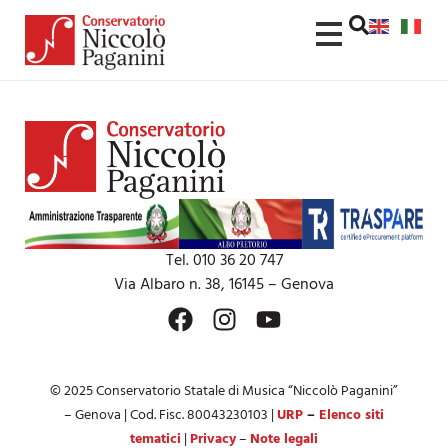
contenuto
Tel. 010 36 20 747
Via Albaro n. 38, 16145 – Genova
© 2025 Conservatorio Statale di Musica “Niccolò Paganini”
– Genova | Cod. Fisc. 80043230103 |
URP
–
Elenco siti
tematici
|
Privacy
–
Note legali