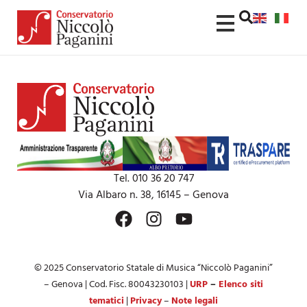
contenuto
Tel. 010 36 20 747
Via Albaro n. 38, 16145 – Genova
© 2025 Conservatorio Statale di Musica “Niccolò Paganini”
– Genova | Cod. Fisc. 80043230103 |
URP
–
Elenco siti
tematici
|
Privacy
–
Note legali