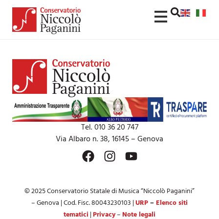
contenuto
Tel. 010 36 20 747
Via Albaro n. 38, 16145 – Genova
© 2025 Conservatorio Statale di Musica “Niccolò Paganini”
– Genova | Cod. Fisc. 80043230103 |
URP
–
Elenco siti
tematici
|
Privacy
–
Note legali