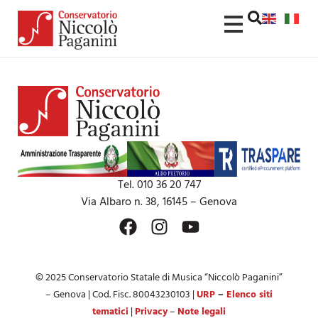
contenuto
Tel. 010 36 20 747
Via Albaro n. 38, 16145 – Genova
© 2025 Conservatorio Statale di Musica “Niccolò Paganini”
– Genova | Cod. Fisc. 80043230103 |
URP
–
Elenco siti
tematici
|
Privacy
–
Note legali