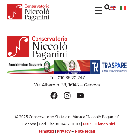
contenuto
Tel. 010 36 20 747
Via Albaro n. 38, 16145 – Genova
© 2025 Conservatorio Statale di Musica “Niccolò Paganini”
– Genova | Cod. Fisc. 80043230103 |
URP
–
Elenco siti
tematici
|
Privacy
–
Note legali