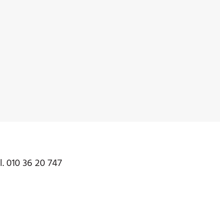
l. 010 36 20 747
a Albaro n. 38, 16145 – Genova