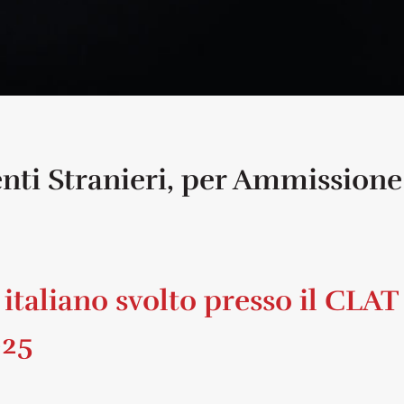
nti Stranieri, per Ammissione Co
i italiano svolto presso il CLAT
025