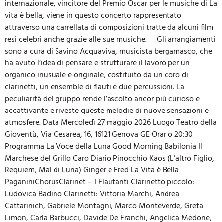
internazionale, vincitore del Premio Oscar per le musiche di La
vita è bella, viene in questo concerto rappresentato
attraverso una carrellata di composizioni tratte da alcuni film
resi celebri anche grazie alle sue musiche. Gli arrangiamenti
sono a cura di Savino Acquaviva, musicista bergamasco, che
ha avuto l’idea di pensare e strutturare il lavoro per un
organico inusuale e originale, costituito da un coro di
clarinetti, un ensemble di flauti e due percussioni. La
peculiarità del gruppo rende l’ascolto ancor più curioso e
accattivante e riveste queste melodie di nuove sensazioni e
atmosfere. Data Mercoledì 27 maggio 2026 Luogo Teatro della
Gioventù, Via Cesarea, 16, 16121 Genova GE Orario 20:30
Programma La Voce della Luna Good Morning Babilonia Il
Marchese del Grillo Caro Diario Pinocchio Kaos (L’altro Figlio,
Requiem, Mal di Luna) Ginger e Fred La Vita è Bella
PaganiniChorusClarinet – I Flautanti Clarinetto piccolo:
Ludovica Badino Clarinetti: Vittoria Marchi, Andrea
Cattarinich, Gabriele Montagni, Marco Monteverde, Greta
Limon, Carla Barbucci, Davide De Franchi, Angelica Medone,