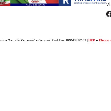
Vi
sica “Niccolò Paganini” – Genova | Cod. Fisc. 80043230103 |
URP
–
Elenco s