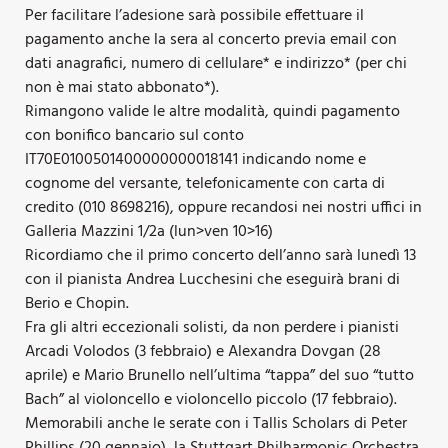
Per facilitare l’adesione sarà possibile effettuare il
pagamento anche la sera al concerto previa email con
dati anagrafici, numero di cellulare* e indirizzo* (per chi
non è mai stato abbonato*).
Rimangono valide le altre modalità, quindi pagamento
con bonifico bancario sul conto
IT70E0100501400000000018141 indicando nome e
cognome del versante, telefonicamente con carta di
credito (010 8698216), oppure recandosi nei nostri uffici in
Galleria Mazzini 1/2a (lun>ven 10>16)
Ricordiamo che il primo concerto dell’anno sarà lunedì 13
con il pianista Andrea Lucchesini che eseguirà brani di
Berio e Chopin.
Fra gli altri eccezionali solisti, da non perdere i pianisti
Arcadi Volodos (3 febbraio) e Alexandra Dovgan (28
aprile) e Mario Brunello nell’ultima “tappa” del suo “tutto
Bach” al violoncello e violoncello piccolo (17 febbraio).
Memorabili anche le serate con i Tallis Scholars di Peter
Phillips (20 gennaio), la Stuttgart Philharmonic Orchestra