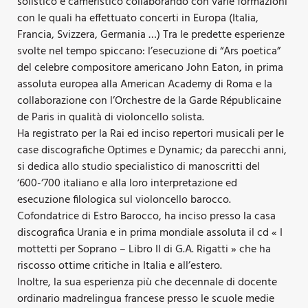
solistico e cameristico collaborando con varie formazioni
con le quali ha effettuato concerti in Europa (Italia,
Francia, Svizzera, Germania …) Tra le predette esperienze
svolte nel tempo spiccano: l’esecuzione di “Ars poetica”
del celebre compositore americano John Eaton, in prima
assoluta europea alla American Academy di Roma e la
collaborazione con l’Orchestre de la Garde Républicaine
de Paris in qualità di violoncello solista.
Ha registrato per la Rai ed inciso repertori musicali per le
case discografiche Optimes e Dynamic; da parecchi anni,
si dedica allo studio specialistico di manoscritti del
‘600-‘700 italiano e alla loro interpretazione ed
esecuzione filologica sul violoncello barocco.
Cofondatrice di Estro Barocco, ha inciso presso la casa
discografica Urania e in prima mondiale assoluta il cd « I
mottetti per Soprano – Libro II di G.A. Rigatti » che ha
riscosso ottime critiche in Italia e all’estero.
Inoltre, la sua esperienza più che decennale di docente
ordinario madrelingua francese presso le scuole medie