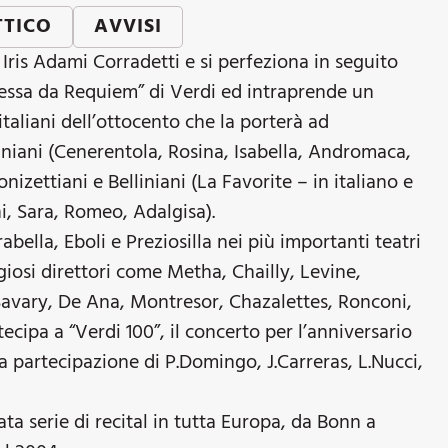
TTICO
AVVISI
n Iris Adami Corradetti e si perfeziona in seguito
essa da Requiem” di Verdi ed intraprende un
taliani dell’ottocento che la porterà ad
iniani (Cenerentola, Rosina, Isabella, Andromaca,
izettiani e Belliniani (La Favorite – in italiano e
i, Sara, Romeo, Adalgisa).
bella, Eboli e Preziosilla nei più importanti teatri
igiosi direttori come Metha, Chailly, Levine,
 Savary, De Ana, Montresor, Chazalettes, Ronconi,
cipa a “Verdi 100”, il concerto per l’anniversario
a partecipazione di P.Domingo, J.Carreras, L.Nucci,
ta serie di recital in tutta Europa, da Bonn a