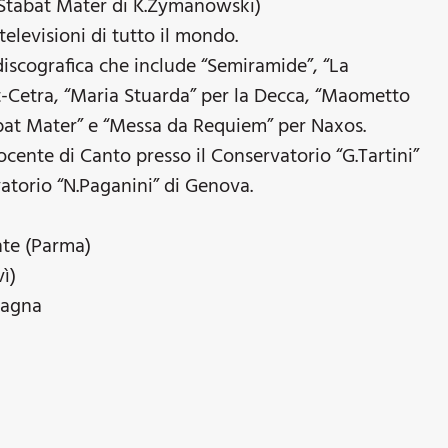
“Stabat Mater di K.Zymanowski)
televisioni di tutto il mondo.
iscografica che include “Semiramide”, “La
it-Cetra, “Maria Stuarda” per la Decca, “Maometto
tabat Mater” e “Messa da Requiem” per Naxos.
ocente di Canto presso il Conservatorio “G.Tartini”
atorio “N.Paganini” di Genova.
nte (Parma)
ì)
magna