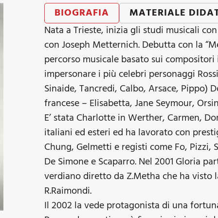
BIOGRAFIA
MATERIALE DIDA
Nata a Trieste, inizia gli studi musicali co
con Joseph Metternich. Debutta con la “M
percorso musicale basato sui compositori i
impersonare i più celebri personaggi Ross
Sinaide, Tancredi, Calbo, Arsace, Pippo) Don
francese – Elisabetta, Jane Seymour, Orsin
E’ stata Charlotte in Werther, Carmen, Dora
italiani ed esteri ed ha lavorato con prest
Chung, Gelmetti e registi come Fo, Pizzi,
De Simone e Scaparro. Nel 2001 Gloria parte
verdiano diretto da Z.Metha che ha visto l
R.Raimondi.
Il 2002 la vede protagonista di una fortuna