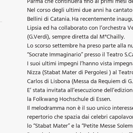
Parma che continuerà fino ai primi mesi d
Nel corso degli ultimi due anni ha cantat
Bellini di Catania. Ha recentemente inaug
Lipsia ed ha collaborato con l’orchestra 
(G.Verdi), sempre diretta dal M°Chailly.
Lo scorso settembre ha preso parte alla
“Socrate Immaginario” presso il Teatro S.Ca
I suoi ultimi impegni l’hanno vista impegn
Nizza (Stabat Mater di Pergolesi ) al Teatr
Carlos di Lisbona (Messa da Requiem di G.
E’ stata invitata all’esecuzione dell’edizio
la Folkwang Hochschule di Essen.
Il melodramma non è il suo unico interesse
repertorio che spazia dai celebri capolavo
lo “Stabat Mater” e la “Petite Messe Solemn