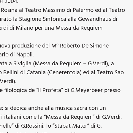
el 2004.
o Rosina al Teatro Massimo di Palermo ed al Teatro
urato la Stagione Sinfonica alla Gewandhaus di
Verdi di Milano per una Messa da Requiem
 nuova produzione del M° Roberto De Simone
rlo di Napoli.
ata a Siviglia (Messa da Requiem – G.Verdi), a
o Bellini di Catania (Cenerentola) ed al Teatro Sao
Verdi).
ne filologica de “Il Profeta” di G.Meyerbeer presso
: si dedica anche alla musica sacra con un
ri italiani come la “Messa da Requiem” di G.Verdi,
elle” di G.Rossini, lo “Stabat Mater” di G.