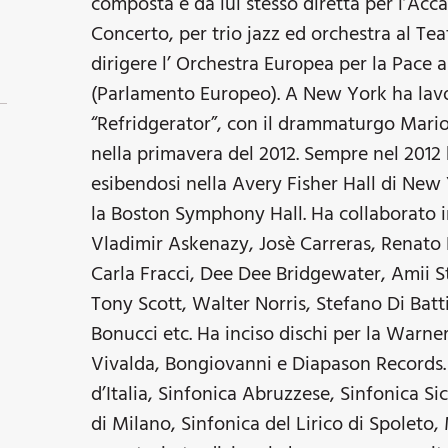
composta e da lui stesso diretta per l’Acc
Concerto, per trio jazz ed orchestra al Tea
dirigere l’ Orchestra Europea per la Pace 
(Parlamento Europeo). A New York ha lav
“Refridgerator”, con il drammaturgo Mario
nella primavera del 2012. Sempre nel 2012 
esibendosi nella Avery Fisher Hall di New
la Boston Symphony Hall. Ha collaborato in
Vladimir Askenazy, Josè Carreras, Renato Br
Carla Fracci, Dee Dee Bridgewater, Amii S
Tony Scott, Walter Norris, Stefano Di Batti
Bonucci etc. Ha inciso dischi per la Warner
Vivalda, Bongiovanni e Diapason Records. 
d’Italia, Sinfonica Abruzzese, Sinfonica S
di Milano, Sinfonica del Lirico di Spoleto,