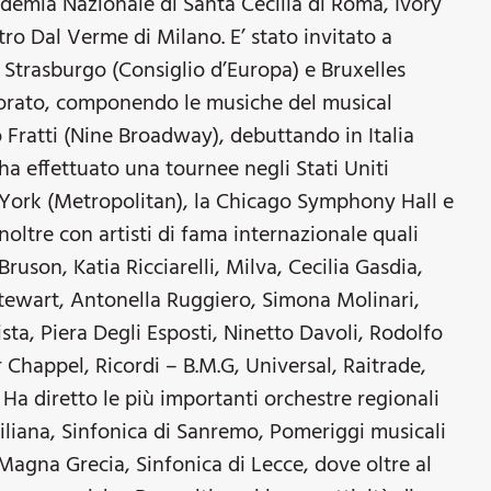
ademia Nazionale di Santa Cecilia di Roma, Ivory
tro Dal Verme di Milano. E’ stato invitato a
a Strasburgo (Consiglio d’Europa) e Bruxelles
orato, componendo le musiche del musical
 Fratti (Nine Broadway), debuttando in Italia
ha effettuato una tournee negli Stati Uniti
 York (Metropolitan), la Chicago Symphony Hall e
oltre con artisti di fama internazionale quali
uson, Katia Ricciarelli, Milva, Cecilia Gasdia,
tewart, Antonella Ruggiero, Simona Molinari,
sta, Piera Degli Esposti, Ninetto Davoli, Rodolfo
 Chappel, Ricordi – B.M.G, Universal, Raitrade,
Ha diretto le più importanti orchestre regionali
iciliana, Sinfonica di Sanremo, Pomeriggi musicali
 Magna Grecia, Sinfonica di Lecce, dove oltre al