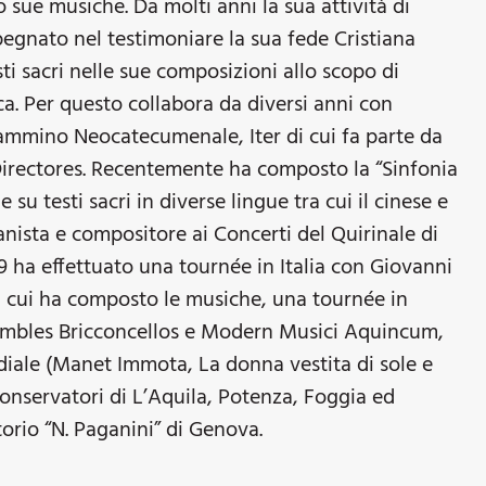
 sue musiche. Da molti anni la sua attività di
egnato nel testimoniare la sua fede Cristiana
ti sacri nelle sue composizioni allo scopo di
ca. Per questo collabora da diversi anni con
Cammino Neocatecumenale, Iter di cui fa parte da
 Directores. Recentemente ha composto la “Sinfonia
su testi sacri in diverse lingue tra cui il cinese e
anista e compositore ai Concerti del Quirinale di
9 ha effettuato una tournée in Italia con Giovanni
di cui ha composto le musiche, una tournée in
embles Bricconcellos e Modern Musici Aquincum,
iale (Manet Immota, La donna vestita di sole e
onservatori di L’Aquila, Potenza, Foggia ed
orio “N. Paganini” di Genova.