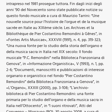
intrapreso nel 1981 prosegue tuttora. Fin dagli inizi degli
anni ’90 del Novecento sono state pubblicate notizie su
questo fondo musicale a cura di Maurizio Tarrini: “Une
nouvelle source pour l’histoire de l’orgue et de la musique
sacrée en Italie au XIXème siècle. Les Archives et la
Bibliothèque de Pier Costantino Remondini à Gênes”, in
«Fontes Artis Musicae», XXXVIII (1991), n. 4, pp. 319-323;
“Una nuova fonte per lo studio della storia dell’organo e
della musica sacra in Italia nel XIX secolo: Il fondo
musicale “P.C. Remondini” nella Biblioteca Franzoniana di
Genova”, in «Informazione Organistica», V (1993), n. 1, pp.
2-6; “Documenti, manoscritti e pubblicazioni di interesse
organario e organistico nel fondo “Pier Costantino
Remondini” della Biblioteca Franzoniana a Genova”, in
«L’Organo», XXXIII (2000), pp. 3-108; “L’archivio-
biblioteca di Pier Costantino Remondini: una fonte
primaria per lo studio dell’organo e della musica sacra in
Italia nell’Ottocento”, in “I suoni ritrovati”, Atti del
Convegno – Monzuno (BO), 30 agosto 2008, a cura di