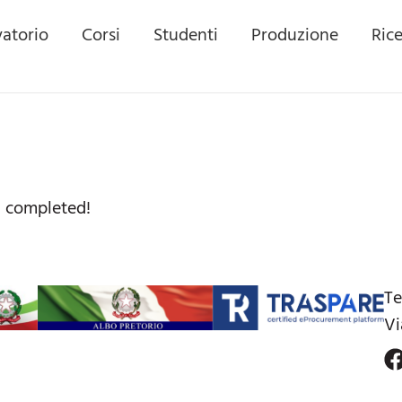
atorio
Corsi
Studenti
Produzione
Ric
complete
n completed!
Te
Vi