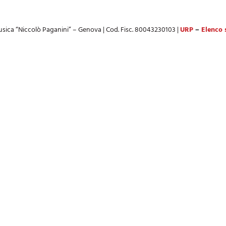
sica “Niccolò Paganini” – Genova | Cod. Fisc. 80043230103 |
URP
–
Elenco s