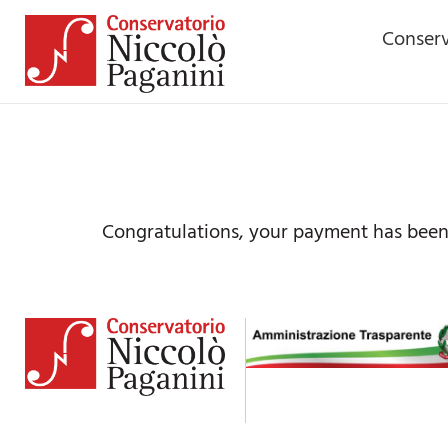
contenuto
Conserv
Payment is 
Congratulations, your payment has bee