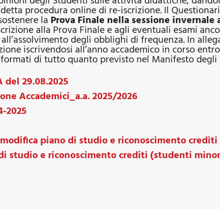
ioni degli Studenti sulle attività didattiche, dando
ddetta procedura online di re-iscrizione. Il Questionar
sostenere la
Prova Finale nella sessione invernale
crizione alla Prova Finale e agli eventuali esami anc
ll’assolvimento degli obblighi di frequenza. In allegat
zione iscrivendosi all’anno accademico in corso entro
formati di tutto quanto previsto nel Manifesto degli S
A del 29.08.2025
one Accademici_a.a. 2025/2026
4-2025
odifica piano di studio e riconoscimento crediti
di studio e riconoscimento crediti (studenti mino