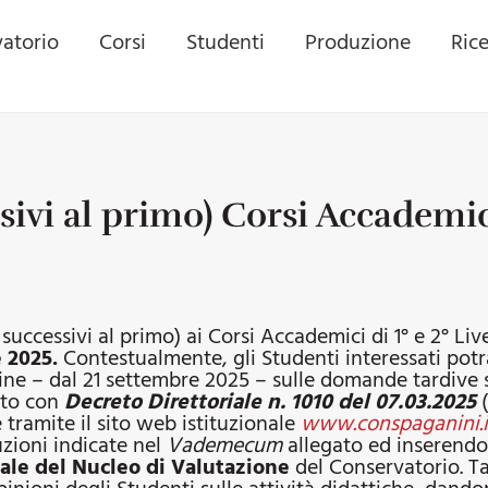
atorio
Corsi
Studenti
Produzione
Ric
i al primo) Corsi Accademici d
uccessivi al primo) ai Corsi Accademici di 1° e 2° Liv
e 2025
.
Contestualmente, gli Studenti interessati potr
rmine – dal 21 settembre 2025 – sulle domande tardive
ato con
Decreto Direttoriale n. 1010 del 07.03.2025
(
 tramite il sito web istituzionale
www.conspaganini.i
zioni indicate nel
Vademecum
allegato ed inserendo 
le del Nucleo di Valutazione
del Conservatorio. Ta